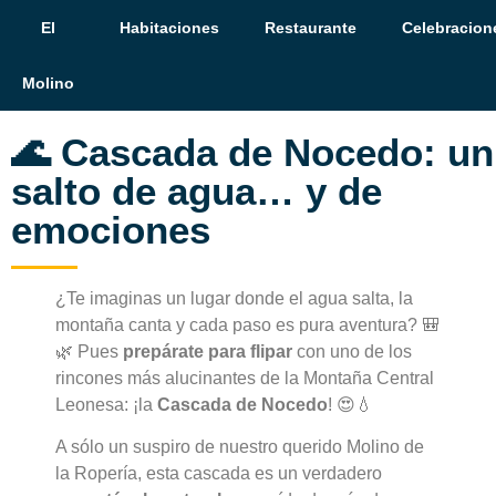
El
Habitaciones
Restaurante
Celebracion
Molino
🌊 Cascada de Nocedo: un
salto de agua… y de
emociones
¿Te imaginas un lugar donde el agua salta, la
montaña canta y cada paso es pura aventura? 🎒
🌿 Pues
prepárate para flipar
con uno de los
rincones más alucinantes de la Montaña Central
Leonesa: ¡la
Cascada de Nocedo
! 😍💧
A sólo un suspiro de nuestro querido Molino de
la Ropería, esta cascada es un verdadero