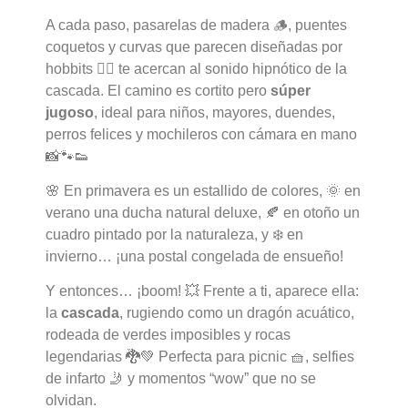
A cada paso, pasarelas de madera 🪵, puentes
coquetos y curvas que parecen diseñadas por
hobbits 🧝‍♂️ te acercan al sonido hipnótico de la
cascada. El camino es cortito pero
súper
jugoso
, ideal para niños, mayores, duendes,
perros felices y mochileros con cámara en mano
📸🐾👟
🌸 En primavera es un estallido de colores, 🌞 en
verano una ducha natural deluxe, 🍂 en otoño un
cuadro pintado por la naturaleza, y ❄️ en
invierno… ¡una postal congelada de ensueño!
Y entonces… ¡boom! 💥 Frente a ti, aparece ella:
la
cascada
, rugiendo como un dragón acuático,
rodeada de verdes imposibles y rocas
legendarias 🐉💚 Perfecta para picnic 🧺, selfies
de infarto 🤳 y momentos “wow” que no se
olvidan.