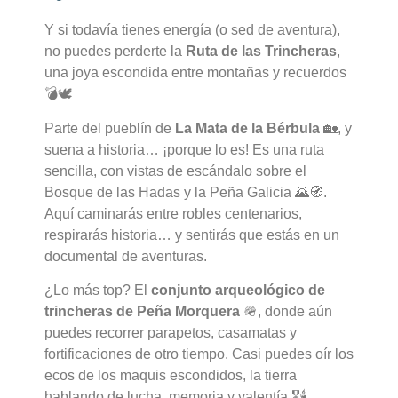
Y si todavía tienes energía (o sed de aventura),
no puedes perderte la
Ruta de las Trincheras
,
una joya escondida entre montañas y recuerdos
💣🕊️
Parte del pueblín de
La Mata de la Bérbula
🏡, y
suena a historia… ¡porque lo es! Es una ruta
sencilla, con vistas de escándalo sobre el
Bosque de las Hadas y la Peña Galicia 🌄🧭.
Aquí caminarás entre robles centenarios,
respirarás historia… y sentirás que estás en un
documental de aventuras.
¿Lo más top? El
conjunto arqueológico de
trincheras de Peña Morquera
🪖, donde aún
puedes recorrer parapetos, casamatas y
fortificaciones de otro tiempo. Casi puedes oír los
ecos de los maquis escondidos, la tierra
hablando de lucha, memoria y valentía 🎖️🕯️