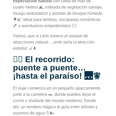
espectáculo natural
con caída de más de
cuatro metros 🌊, rodeada de vegetación salvaje,
musgo resbaladizo y aromas de bosque húmedo
🌳🍃. Ideal para familias, escapadas románticas
💕 o aventureros empedernidos 🧗‍♀️
Vamos, que si León tuviera un parque de
atracciones natural… ¡esto sería la atracción
estrella! 🎢🌲
🚶‍♀️ El recorrido:
puente a puente…
¡hasta el paraíso! 🌉🧚
El viaje comienza en un pequeño aparcamiento
junto a la carretera 🚗, donde puedes dejar el
coche y olvidarte del mundo moderno. Desde
ahí, un sendero mágico te guía entre árboles y
susurros de agua 💦🌬️