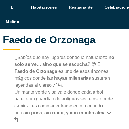
El
Habitaciones
Restaurante
Celebracion
Molino
Faedo de Orzonaga
¿Sabías que hay lugares donde la naturaleza
no
solo se ve… sino que se escucha
? 😍 El
Faedo de Orzonaga
es uno de esos rincones
mágicos donde las
hayas milenarias
susurran
leyendas al viento 🍂🌬️.
Un manto verde y salvaje donde cada árbol
parece un guardián de antiguos secretos, donde
caminar es como adentrarse en otro mundo…
uno
sin prisa, sin ruido, y con mucha alma
💚
👣