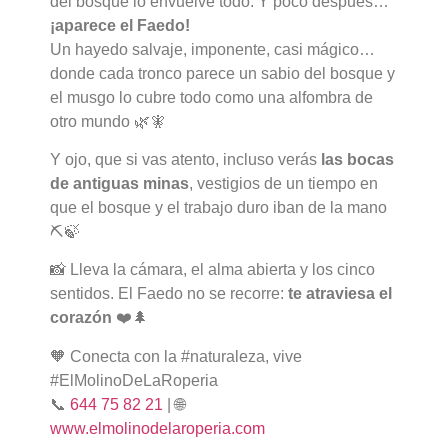
del bosque lo envuelve todo. Y poco después…
¡aparece el Faedo!
Un hayedo salvaje, imponente, casi mágico…
donde cada tronco parece un sabio del bosque y
el musgo lo cubre todo como una alfombra de
otro mundo 🌿🧚
Y ojo, que si vas atento, incluso verás
las bocas
de antiguas minas
, vestigios de un tiempo en
que el bosque y el trabajo duro iban de la mano
⛏️🍃
📸 Lleva la cámara, el alma abierta y los cinco
sentidos. El Faedo no se recorre:
te atraviesa el
corazón
❤️🌲
🧡 Conecta con la #naturaleza, vive
#ElMolinoDeLaRoperia
📞
644 75 82 21
| 🌐
www.elmolinodelaroperia.com