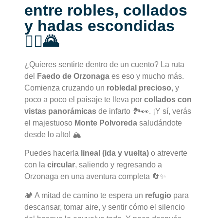
entre robles, collados
y hadas escondidas
🧝‍♀️🌄
¿Quieres sentirte dentro de un cuento? La ruta
del
Faedo de Orzonaga
es eso y mucho más.
Comienza cruzando un
robledal precioso
, y
poco a poco el paisaje te lleva por
collados con
vistas panorámicas
de infarto 🏞️👀. ¡Y sí, verás
el majestuoso
Monte Polvoreda
saludándote
desde lo alto! 🏔️
Puedes hacerla
lineal (ida y vuelta)
o atreverte
con la
circular
, saliendo y regresando a
Orzonaga en una aventura completa 🔄✨
🏕️ A mitad de camino te espera un
refugio
para
descansar, tomar aire, y sentir cómo el silencio