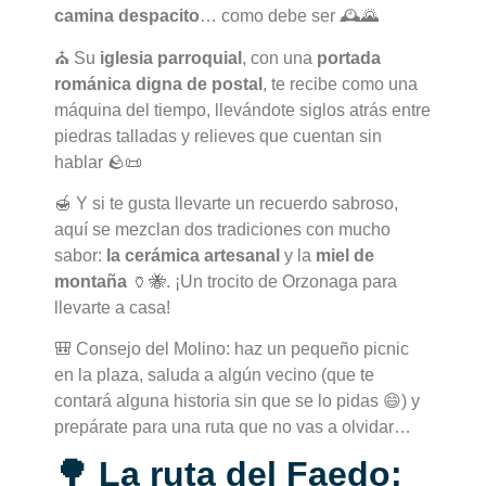
camina despacito
… como debe ser 🕰️🌄
⛪ Su
iglesia parroquial
, con una
portada
románica digna de postal
, te recibe como una
máquina del tiempo, llevándote siglos atrás entre
piedras talladas y relieves que cuentan sin
hablar 🪨📜
🍯 Y si te gusta llevarte un recuerdo sabroso,
aquí se mezclan dos tradiciones con mucho
sabor:
la cerámica artesanal
y la
miel de
montaña
🏺🐝. ¡Un trocito de Orzonaga para
llevarte a casa!
🎒 Consejo del Molino: haz un pequeño picnic
en la plaza, saluda a algún vecino (que te
contará alguna historia sin que se lo pidas 😄) y
prepárate para una ruta que no vas a olvidar…
🌳 La ruta del Faedo: