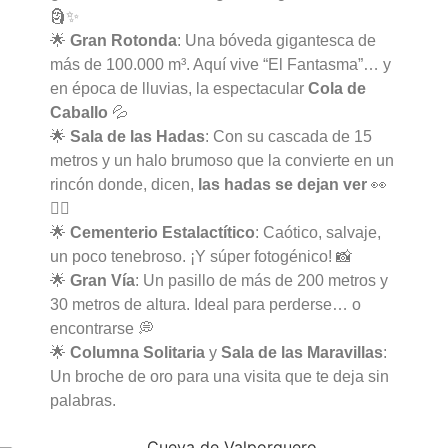
🗿✨
🌟
Gran Rotonda
: Una bóveda gigantesca de
más de 100.000 m³. Aquí vive “El Fantasma”… y
en época de lluvias, la espectacular
Cola de
Caballo
💦
🌟
Sala de las Hadas
: Con su cascada de 15
metros y un halo brumoso que la convierte en un
rincón donde, dicen,
las hadas se dejan ver
👀
🧝‍♀️
🌟
Cementerio Estalactítico
: Caótico, salvaje,
un poco tenebroso. ¡Y súper fotogénico! 📸
🌟
Gran Vía
: Un pasillo de más de 200 metros y
30 metros de altura. Ideal para perderse… o
encontrarse 💭
🌟
Columna Solitaria
y
Sala de las Maravillas
:
Un broche de oro para una visita que te deja sin
palabras.