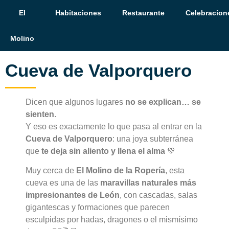
El
Habitaciones
Restaurante
Celebracion
Molino
Cueva de Valporquero
Dicen que algunos lugares
no se explican… se
sienten
.
Y eso es exactamente lo que pasa al entrar en la
Cueva de Valporquero
: una joya subterránea
que
te deja sin aliento y llena el alma
💚
Muy cerca de
El Molino de la Ropería
, esta
cueva es una de las
maravillas naturales más
impresionantes de León
, con cascadas, salas
gigantescas y formaciones que parecen
esculpidas por hadas, dragones o el mismísimo