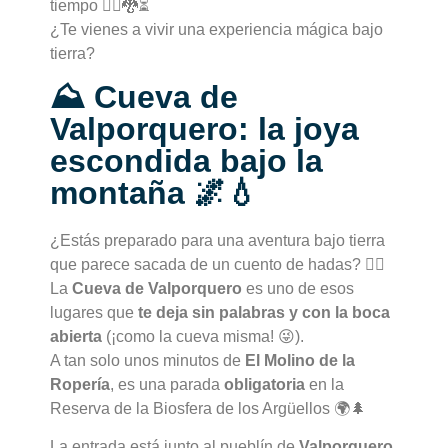
tiempo 🧚‍♂️🐉⏳
¿Te vienes a vivir una experiencia mágica bajo
tierra?
⛰️ Cueva de
Valporquero: la joya
escondida bajo la
montaña 🌌💧
¿Estás preparado para una aventura bajo tierra
que parece sacada de un cuento de hadas? 🧚‍♀️
La
Cueva de Valporquero
es uno de esos
lugares que
te deja sin palabras y con la boca
abierta
(¡como la cueva misma! 😜).
A tan solo unos minutos de
El Molino de la
Ropería
, es una parada
obligatoria
en la
Reserva de la Biosfera de los Argüellos 🌍🌲
La entrada está junto al pueblín de
Valporquero