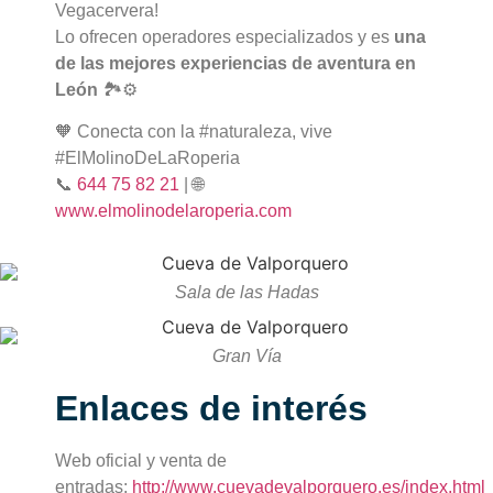
Vegacervera!
Lo ofrecen operadores especializados y es
una
de las mejores experiencias de aventura en
León
🏞️⚙️
🧡 Conecta con la #naturaleza, vive
#ElMolinoDeLaRoperia
📞
644 75 82 21
| 🌐
www.elmolinodelaroperia.com
Sala de las Hadas
Gran Vía
Enlaces de interés
Web oficial y venta de
entradas:
http://www.cuevadevalporquero.es/index.html