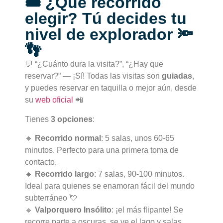
🎟️ ¿Qué recorrido
elegir? Tú decides tu
nivel de explorador 🔦
👣
💬 “¿Cuánto dura la visita?”, “¿Hay que
reservar?” — ¡Sí! Todas las visitas son
guiadas
,
y puedes reservar en taquilla o mejor aún, desde
su
web oficial
📲
Tienes
3 opciones
:
🔹
Recorrido normal
: 5 salas, unos 60-65
minutos. Perfecto para una primera toma de
contacto.
🔹
Recorrido largo
: 7 salas, 90-100 minutos.
Ideal para quienes se enamoran fácil del mundo
subterráneo 💘
🔹
Valporquero Insólito
: ¡el más flipante! Se
recorre parte a oscuras, se ve el lago y salas